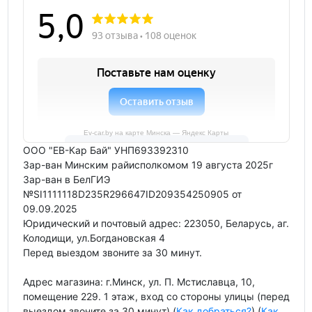
Ev-car.by на карте Минска — Яндекс Карты
ООО "ЕВ-Кар Бай" УНП693392310
Зар-ван Минским райисполкомом 19 августа 2025г
Зар-ван в БелГИЭ
№SI1111118D235R296647ID209354250905 от
09.09.2025
Юридический и почтовый адрес: 223050, Беларусь, аг.
Колодищи, ул.Богдановская 4
Перед выездом звоните за 30 минут.
Адрес магазина: г.Минск, ул. П. Мстиславца, 10,
помещение 229. 1 этаж, вход со стороны улицы (перед
выездом звоните за 30 минут) (
Как добраться?
) (
Как