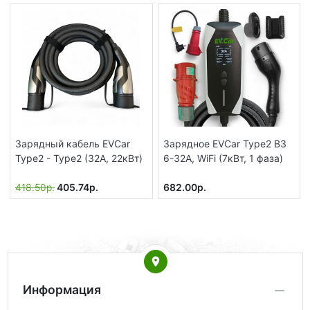
Зарядный кабель EVCar
Зарядное EVCar Type2 B3
Type2 - Type2 (32A, 22кВт)
6-32A, WiFi (7кВт, 1 фаза)
418.50р.
405.74р.
682.00р.
Информация