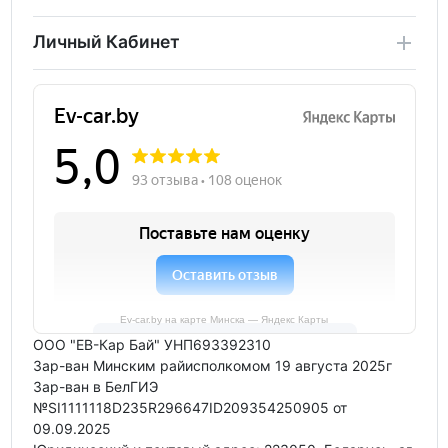
Личный Кабинет
Ev-car.by на карте Минска — Яндекс Карты
ООО "ЕВ-Кар Бай" УНП693392310
Зар-ван Минским райисполкомом 19 августа 2025г
Зар-ван в БелГИЭ
№SI1111118D235R296647ID209354250905 от
09.09.2025