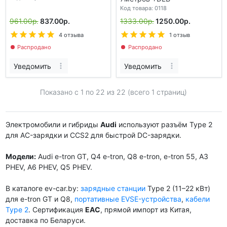
Код товара: 0118
961.00р.
837.00р.
1333.00р.
1250.00р.
4 отзыва
1 отзыв
Распродано
Распродано
Уведомить
Уведомить
Показано с 1 по
22
из 22 (всего 1 страниц)
Электромобили и гибриды
Audi
используют разъём Type 2
для AC-зарядки и CCS2 для быстрой DC-зарядки.
Модели:
Audi e-tron GT, Q4 e-tron, Q8 e-tron, e-tron 55, A3
PHEV, A6 PHEV, Q5 PHEV.
В каталоге ev-car.by:
зарядные станции
Type 2 (11–22 кВт)
для e-tron GT и Q8,
портативные EVSE-устройства
,
кабели
Type 2
. Сертификация
EAC
, прямой импорт из Китая,
доставка по Беларуси.