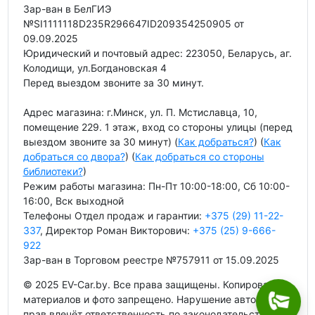
Зар-ван в БелГИЭ
№SI1111118D235R296647ID209354250905 от
09.09.2025
Юридический и почтовый адрес: 223050, Беларусь, аг.
Колодищи, ул.Богдановская 4
Перед выездом звоните за 30 минут.
Адрес магазина: г.Минск, ул. П. Мстиславца, 10,
помещение 229. 1 этаж, вход со стороны улицы (перед
выездом звоните за 30 минут) (
Как добраться?
) (
Как
добраться со двора?
) (
Как добраться со стороны
библиотеки?
)
Режим работы магазина: Пн-Пт 10:00-18:00, Сб 10:00-
16:00, Вск выходной
Телефоны Отдел продаж и гарантии:
+375 (29) 11-22-
337
, Директор Роман Викторович:
+375 (25) 9-666-
922
Зар-ван в Торговом реестре №757911 от 15.09.2025
© 2025 EV-Car.by. Все права защищены. Копирование
материалов и фото запрещено. Нарушение авторских
прав влечёт ответственность по законодательству