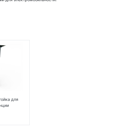
мобиль, ANS, GB/T, 7 кВт, быстрая зарядка, безопасность, удоб
ar.by
тойка для
нции