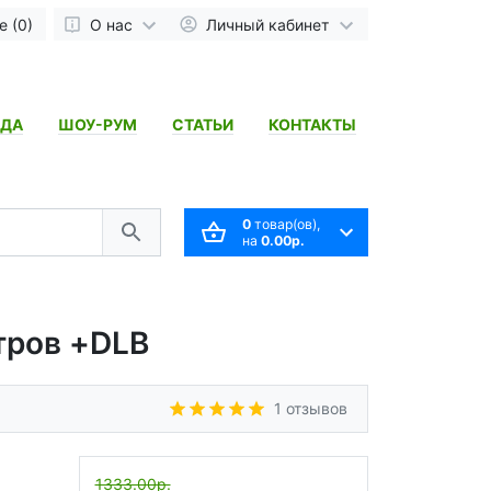
 (0)
О нас
Личный кабинет
НДА
ШОУ-РУМ
СТАТЬИ
КОНТАКТЫ
0
товар(ов),
на
0.00р.
тров +DLB
1 отзывов
1333.00р.