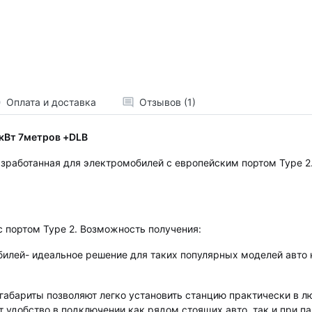
Оплата и доставка
Отзывов (1)
7кВт 7метров +DLB
зработанная для электромобилей с европейским портом Type 2
 портом Type 2. Возможность получения:
обилей- идеальное решение для таких популярных моделей авто
габариты позволяют легко установить станцию практически в 
 удобство в подключении как рядом стоящих авто, так и при па