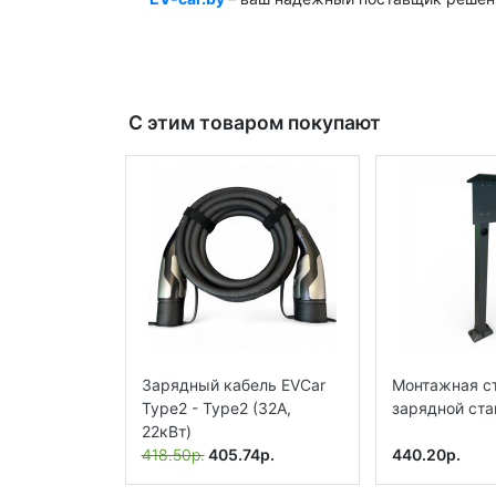
Ключевые слова: зарядная станция, электро
зарядка, общественная зарядная станция, ev-c
С этим товаром покупают
Зарядный кабель EVCar
Монтажная с
Type2 - Type2 (32A,
зарядной ста
22кВт)
418.50р.
405.74р.
440.20р.