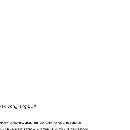
.
 как DongFeng BOX.
любой монтажный ящик или ограниченное
рковке как задом к станции, так и передом.