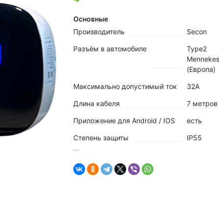
Основные
Производитель
Secon
Разъём в автомобиле
Type2
Menneke
(Европа)
Максимально допустимый ток
32А
Длина кабеля
7 метров
Приложение для Android / IOS
есть
Степень защиты
IP55
...