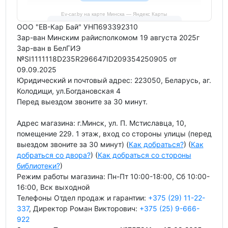
Ev-car.by на карте Минска — Яндекс Карты
ООО "ЕВ-Кар Бай" УНП693392310
Зар-ван Минским райисполкомом 19 августа 2025г
Зар-ван в БелГИЭ
№SI1111118D235R296647ID209354250905 от
09.09.2025
Юридический и почтовый адрес: 223050, Беларусь, аг.
Колодищи, ул.Богдановская 4
Перед выездом звоните за 30 минут.
Адрес магазина: г.Минск, ул. П. Мстиславца, 10,
помещение 229. 1 этаж, вход со стороны улицы (перед
выездом звоните за 30 минут) (
Как добраться?
) (
Как
добраться со двора?
) (
Как добраться со стороны
библиотеки?
)
Режим работы магазина: Пн-Пт 10:00-18:00, Сб 10:00-
16:00, Вск выходной
Телефоны Отдел продаж и гарантии:
+375 (29) 11-22-
337
, Директор Роман Викторович:
+375 (25) 9-666-
922