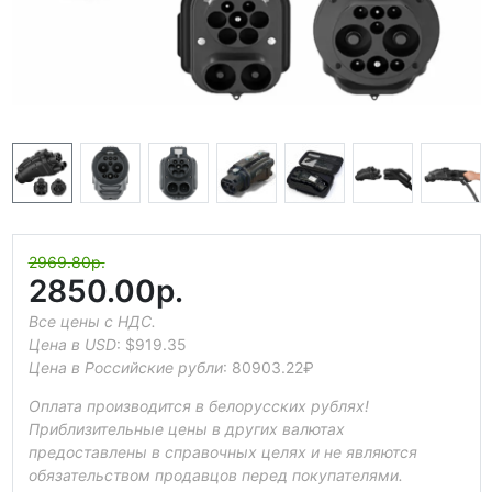
2969.80р.
2850.00р.
Все цены с НДС.
Цена в USD
:
$919.35
Цена в Российские рубли
:
80903.22₽
Оплата производится в белорусских рублях!
Приблизительные цены в других валютах
предоставлены в справочных целях и не являются
обязательством продавцов перед покупателями.