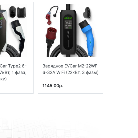
Car Type2 6-
Зарядное EVCar M2-22WF
Зарядное E
7кВт, 1 фаза,
6-32A WiFi (22кВт, 3 фазы)
6-32A WiFi (
ки)
1145.00р.
905.20р.