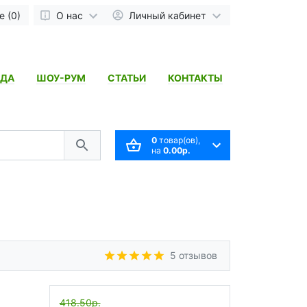
 (0)
О нас
Личный кабинет
НДА
ШОУ-РУМ
СТАТЬИ
КОНТАКТЫ
0
товар(ов),
на
0.00р.
5 отзывов
418.50р.