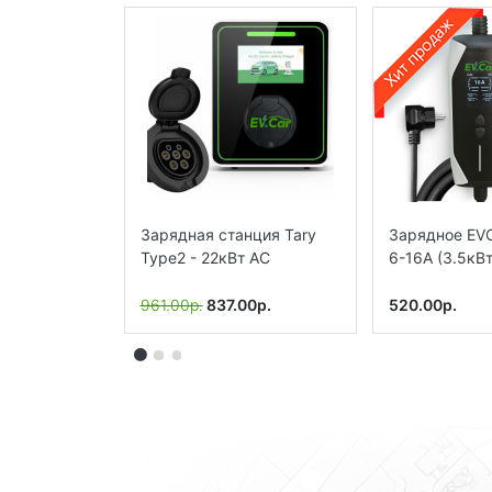
Зарядная станция Tary
Зарядное EVC
Type2 - 22кВт АС
6-16A (3.5кВт
961.00р.
837.00р.
520.00р.