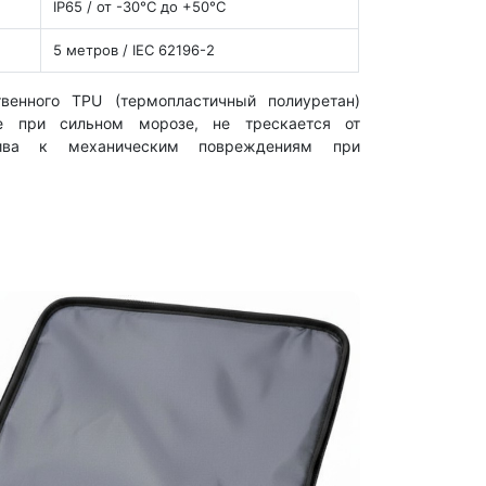
IP65 / от -30°C до +50°C
5 метров / IEC 62196-2
венного TPU (термопластичный полиуретан)
е при сильном морозе, не трескается от
чива к механическим повреждениям при