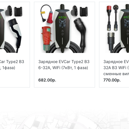
ar Type2 B3
Зарядное EVCar Type2 B3
Зарядное EV
, 1фаза)
6-32A, WiFi (7кВт, 1 фаза)
32A B3 WiFi (
сменные вил
682.00р.
770.00р.