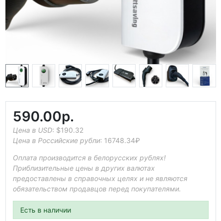
590.00р.
Цена в USD
:
$190.32
Цена в Российские рубли
:
16748.34₽
Оплата производится в белорусских рублях!
Приблизительные цены в других валютах
предоставлены в справочных целях и не являются
обязательством продавцов перед покупателями.
Есть в наличии