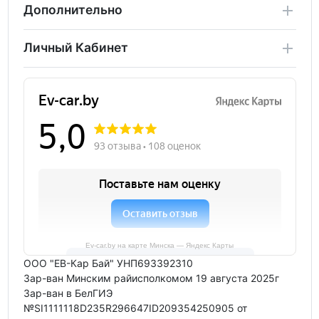
Дополнительно
Личный Кабинет
Ev-car.by на карте Минска — Яндекс Карты
ООО "ЕВ-Кар Бай" УНП693392310
Зар-ван Минским райисполкомом 19 августа 2025г
Зар-ван в БелГИЭ
№SI1111118D235R296647ID209354250905 от