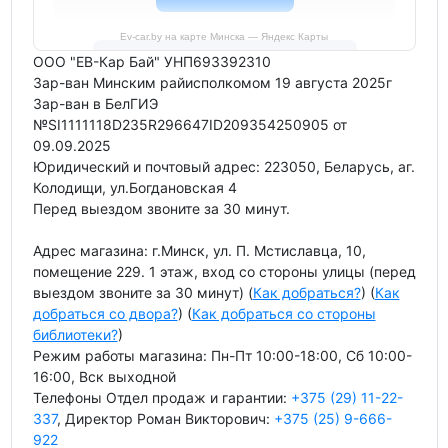
Ev-car.by на карте Минска — Яндекс Карты
ООО "ЕВ-Кар Бай" УНП693392310
Зар-ван Минским райисполкомом 19 августа 2025г
Зар-ван в БелГИЭ
№SI1111118D235R296647ID209354250905 от
09.09.2025
Юридический и почтовый адрес: 223050, Беларусь, аг.
Колодищи, ул.Богдановская 4
Перед выездом звоните за 30 минут.
Адрес магазина: г.Минск, ул. П. Мстиславца, 10,
помещение 229. 1 этаж, вход со стороны улицы (перед
выездом звоните за 30 минут) (
Как добраться?
) (
Как
добраться со двора?
) (
Как добраться со стороны
библиотеки?
)
Режим работы магазина: Пн-Пт 10:00-18:00, Сб 10:00-
16:00, Вск выходной
Телефоны Отдел продаж и гарантии:
+375 (29) 11-22-
337
, Директор Роман Викторович:
+375 (25) 9-666-
922