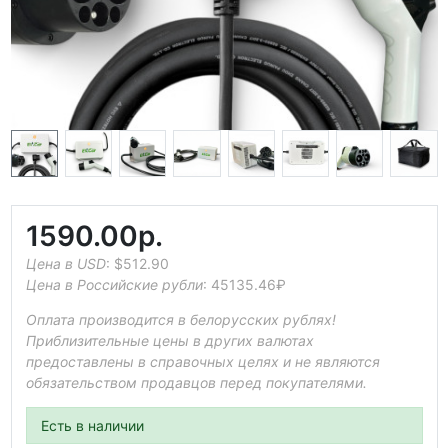
1590.00р.
Цена в USD
:
$512.90
Цена в Российские рубли
:
45135.46₽
Оплата производится в белорусских рублях!
Приблизительные цены в других валютах
предоставлены в справочных целях и не являются
обязательством продавцов перед покупателями.
Есть в наличии