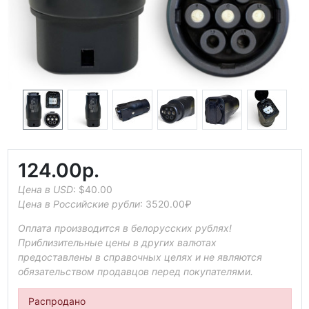
124.00р.
Цена в USD
:
$40.00
Цена в Российские рубли
:
3520.00₽
Оплата производится в белорусских рублях!
Приблизительные цены в других валютах
предоставлены в справочных целях и не являются
обязательством продавцов перед покупателями.
Распродано