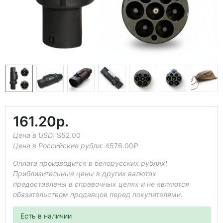
161.20р.
Цена в USD
:
$52.00
Цена в Российские рубли
:
4576.00₽
Оплата производится в белорусских рублях!
Приблизительные цены в других валютах
предоставлены в справочных целях и не являются
обязательством продавцов перед покупателями.
Есть в наличии