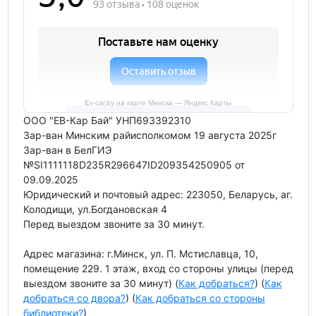
Ev-car.by на карте Минска — Яндекс Карты
ООО "ЕВ-Кар Бай" УНП693392310
Зар-ван Минским райисполкомом 19 августа 2025г
Зар-ван в БелГИЭ
№SI1111118D235R296647ID209354250905 от
09.09.2025
Юридический и почтовый адрес: 223050, Беларусь, аг.
Колодищи, ул.Богдановская 4
Перед выездом звоните за 30 минут.
Адрес магазина: г.Минск, ул. П. Мстиславца, 10,
помещение 229. 1 этаж, вход со стороны улицы (перед
выездом звоните за 30 минут) (
Как добраться?
) (
Как
добраться со двора?
) (
Как добраться со стороны
библиотеки?
)